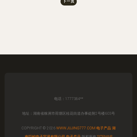
下一页
电话：1777384**
地址：湖南省株洲市荷塘区桂花街道办事处附2号楼603号
COPYRIGHT © 2026
WWW.JUJING777.COM
电子产品
湖
南巨鲸电子贸易有限公司
电子产品
版权所有
SITEMAP